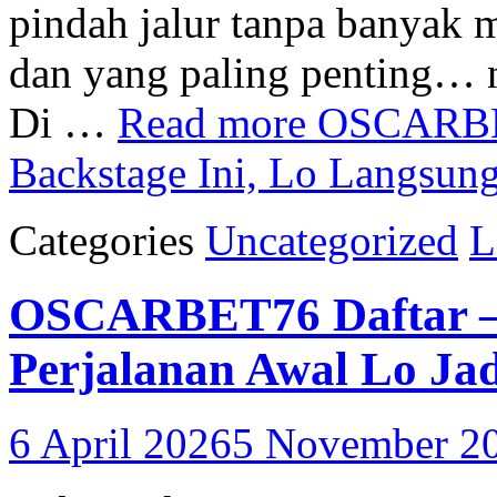
pindah jalur tanpa banyak m
dan yang paling penting… 
Di …
Read more
OSCARBET
Backstage Ini, Lo Langsung
Categories
Uncategorized
L
OSCARBET76 Daftar – 
Perjalanan Awal Lo Ja
6 April 2026
5 November 2